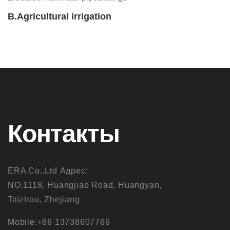
B.Agricultural irrigation
Контакты
ERA Co.,Ltd Адрес:
NO.1118, Huangjiao Road, Huangyan,
Taizhou, Zhejiang
Mobile:+86 13738607766